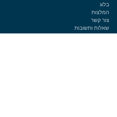
בלוג
המלצות
צור קשר
שאלות ותשובות
הצהרת נגישות
הצהרת פרטיות
דברו איתנו
service@ngf.co.il
09-766-3323